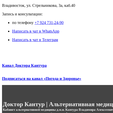
Владивосток, ул. Стрельникова, 3а, каб.40
3апись и консультации:
по телефону
+7 924 731-24-90
Написать в чат в WhatsApp
Написать в чат в Телеграм
Канал Доктора Кантура
Подписаться на канал «Погода и Здоровье»
.
Доктор Кантур | Альтернативная меди
Кабинет альтернативной медицины д.м.н. Кантура Владимира Алексееви