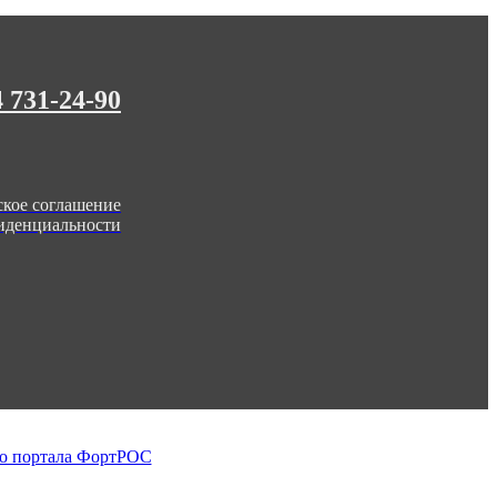
4 731-24-90
ское соглашение
иденциальности
о портала ФортРОС