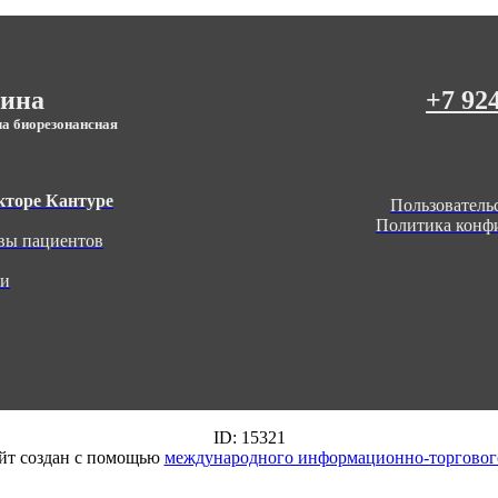
цина
+7 92
ча биорезонансная
кторе Кантуре
Пользователь
Политика конф
вы пациентов
ьи
ID: 15321
йт создан с помощью
международного информационно-торговог