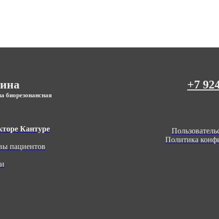
цина
+7 92
ча биорезонансная
кторе Кантуре
Пользователь
Политика конф
вы пациентов
ьи