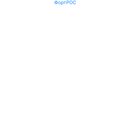
ФортРОС